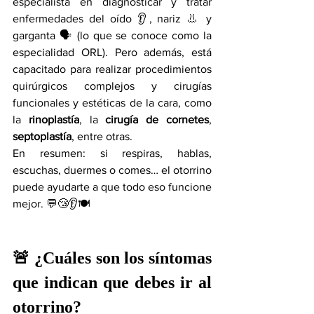
especialista en diagnosticar y tratar 
enfermedades del oído 👂, nariz 👃 y 
garganta 🗣️ (lo que se conoce como la 
especialidad ORL). Pero además, está 
capacitado para realizar procedimientos 
quirúrgicos complejos y cirugías 
funcionales y estéticas de la cara, como 
la 
rinoplastía
, la 
cirugía de cornetes
, 
septoplastía
, entre otras.
En resumen: si respiras, hablas, 
escuchas, duermes o comes… el otorrino 
puede ayudarte a que todo eso funcione 
mejor. 💬😴👂🍽️
🚨 ¿Cuáles son los síntomas 
que indican que debes ir al 
otorrino?