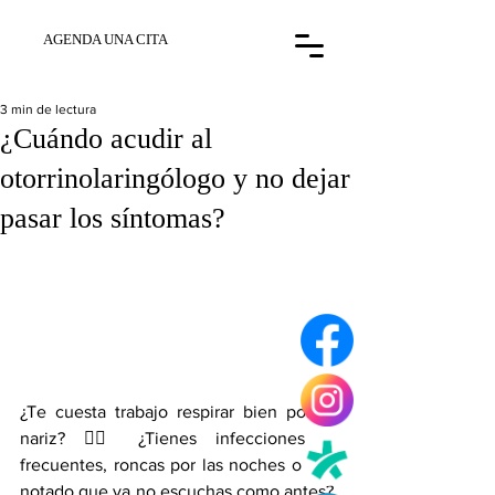
AGENDA UNA CITA
3 min de lectura
¿Cuándo acudir al
otorrinolaringólogo y no dejar
pasar los síntomas?
¿Te cuesta trabajo respirar bien por la 
nariz? 😮‍💨 ¿Tienes infecciones 
frecuentes, roncas por las noches o has 
notado que ya no escuchas como antes? 