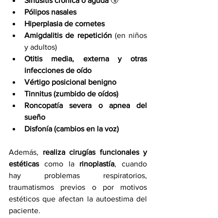
Sinusitis crónica o aguda
 🤧
Pólipos nasales
Hiperplasia de cornetes
Amigdalitis de repetición
 (en niños 
y adultos)
Otitis media, externa y otras 
infecciones de oído
Vértigo posicional benigno
Tinnitus (zumbido de oídos)
Roncopatía severa o apnea del 
sueño
Disfonía (cambios en la voz)
Además, 
realiza cirugías funcionales y 
estéticas
 como la 
rinoplastía
, cuando 
hay problemas respiratorios, 
traumatismos previos o por motivos 
estéticos que afectan la autoestima del 
paciente.